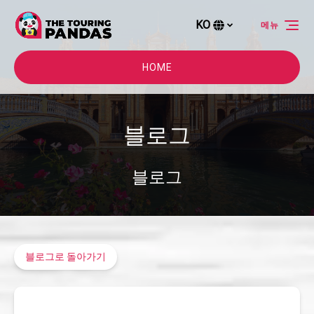
주 네비게이션으로 건너뛰기
콘텐츠로 건너뛰기
바닥글로 건너뛰기
KO
메뉴
귀
하
의
HOME
언
어
를
블로그
선
택
하
블로그
세
요
블로그로 돌아가기