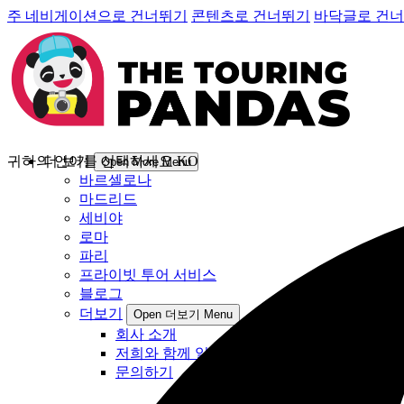
주 네비게이션으로 건너뛰기
콘텐츠로 건너뛰기
바닥글로 건
귀하의 언어를 선택하세요
더 보기
KO
Open More Menu
바르셀로나
마드리드
세비야
로마
파리
프라이빗 투어 서비스
블로그
더보기
Open 더보기 Menu
회사 소개
저희와 함께 일해요
문의하기