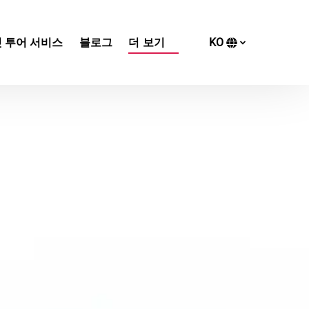
Open More
 투어 서비스
블로그
더 보기
KO
Menu
귀
하
의
언
어
를
선
택
하
세
요