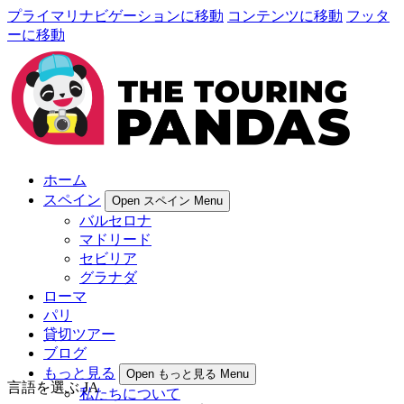
プライマリナビゲーションに移動
コンテンツに移動
フッタ
ーに移動
ホーム
スペイン
Open スペイン Menu
バルセロナ
マドリード
セビリア
グラナダ
ローマ
パリ
貸切ツアー
ブログ
もっと見る
Open もっと見る Menu
言語を選ぶ
JA
私たちについて