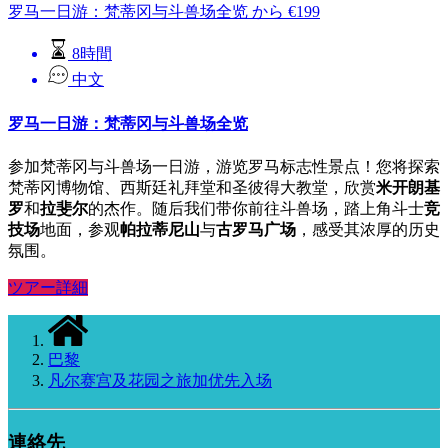
罗马一日游：梵蒂冈与斗兽场全览
から
€
199
8時間
中文
罗马一日游：梵蒂冈与斗兽场全览
参加梵蒂冈与斗兽场一日游，游览罗马标志性景点！您将探索
梵蒂冈博物馆、西斯廷礼拜堂和圣彼得大教堂，欣赏
米开朗基
罗
和
拉斐尔
的杰作。随后我们带你前往斗兽场，踏上角斗士
竞
技场
地面，参观
帕拉蒂尼山
与
古罗马广场
，感受其浓厚的历史
氛围。
ツアー詳細
巴黎
凡尔赛宫及花园之旅加优先入场
連絡先