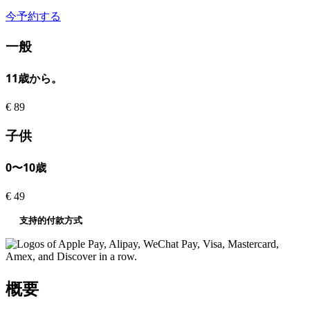
今予約する
一般
11歳から。
€
89
子供
0〜10歳
€
49
支持的付款方式
概要