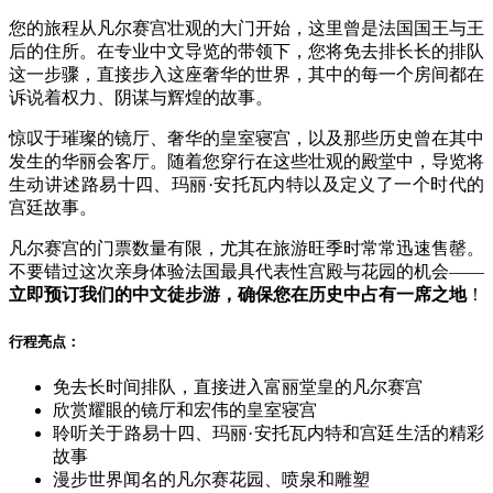
您的旅程从凡尔赛宫壮观的大门开始，这里曾是法国国王与王
后的住所。在专业中文导览的带领下，您将免去排长长的排队
这一步骤，直接步入这座奢华的世界，其中的每一个房间都在
诉说着权力、阴谋与辉煌的故事。
惊叹于璀璨的镜厅、奢华的皇室寝宫，以及那些历史曾在其中
发生的华丽会客厅。随着您穿行在这些壮观的殿堂中，导览将
生动讲述路易十四、玛丽·安托瓦内特以及定义了一个时代的
宫廷故事。
凡尔赛宫的门票数量有限，尤其在旅游旺季时常常迅速售罄。
不要错过这次亲身体验法国最具代表性宫殿与花园的机会——
立即预订我们的中文徒步游，确保您在历史中占有一席之地
！
行程亮点：
免去长时间排队，直接进入富丽堂皇的凡尔赛宫
欣赏耀眼的镜厅和宏伟的皇室寝宫
聆听关于路易十四、玛丽·安托瓦内特和宫廷生活的精彩
故事
漫步世界闻名的凡尔赛花园、喷泉和雕塑