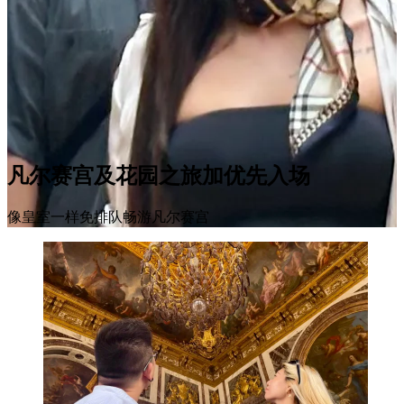
凡尔赛宫及花园之旅加优先入场
像皇室一样免排队畅游凡尔赛宫