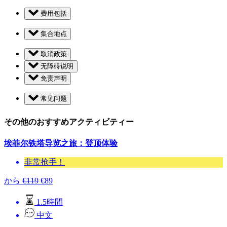
费用包括
集合地点
取消政策
无障碍说明
免责声明
常见问题
その他のおすすめアクティビティー
埃菲尔铁塔导览之旅：登顶体验
非常抢手！
から
€
119
€
89
1.5時間
中文