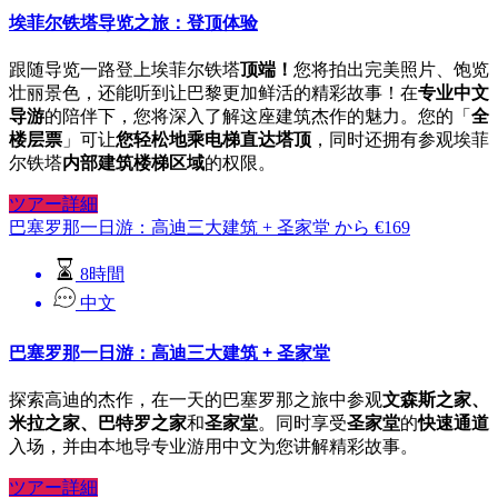
埃菲尔铁塔导览之旅：登顶体验
跟随导览一路登上埃菲尔铁塔
顶端！
您将拍出完美照片、饱览
壮丽景色，还能听到让巴黎更加鲜活的精彩故事！在
专业中文
导游
的陪伴下，您将深入了解这座建筑杰作的魅力。您的「
全
楼层票
」可让
您轻松地乘电梯直达塔顶
，同时还拥有参观埃菲
尔铁塔
内部建筑楼梯区域
的权限。
ツアー詳細
巴塞罗那一日游：高迪三大建筑 + 圣家堂
から
€
169
8時間
中文
巴塞罗那一日游：高迪三大建筑 + 圣家堂
探索高迪的杰作，在一天的巴塞罗那之旅中参观
文森斯之家、
米拉之家、巴特罗之家
和
圣家堂
。同时享受
圣家堂
的
快速通道
入场，并由本地导专业游用中文为您讲解精彩故事。
ツアー詳細