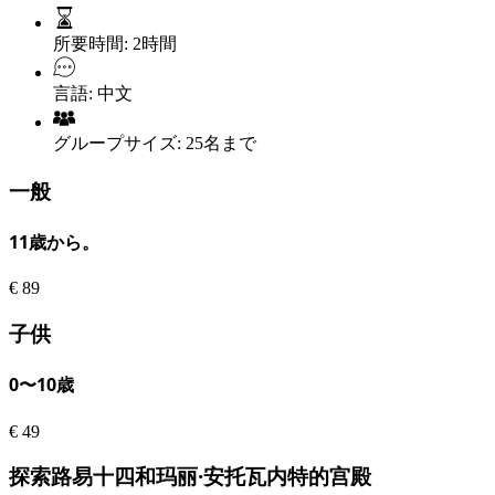
所要時間:
2時間
言語:
中文
グループサイズ:
25名まで
一般
11歳から。
€
89
子供
0〜10歳
€
49
探索路易十四和玛丽·安托瓦内特的宫殿