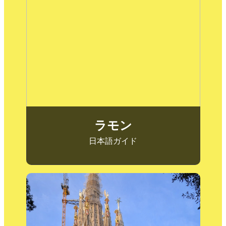
¡Hola! はじめまして、ラモンと申しま
す。私が生まれ育ったバルセロナの歴史
や物語を、世界中から来られた方々に紹
介するのが大好きです。この街の愛しい
道を一緒に歩きながら、バルセロナの魅
力を知っていきましょう！
よろしくお願いします！
ラモン
日本語ガイド