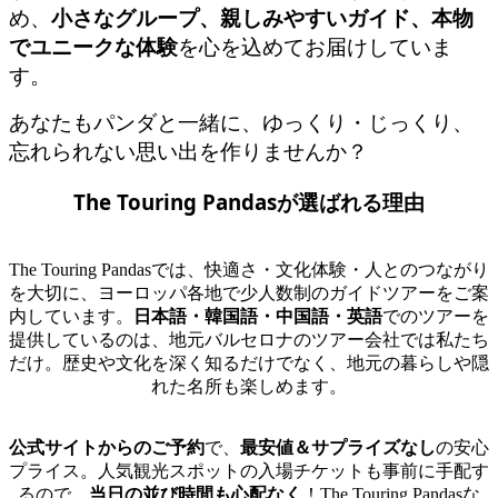
め、
小さなグループ、親しみやすいガイド、本物
でユニークな体験
を心を込めてお届けしていま
す。
あなたもパンダと一緒に、ゆっくり・じっくり、
忘れられない思い出を作りませんか？
The Touring Pandas
が選ばれる理由
The Touring Pandasでは、快適さ・文化体験・人とのつながり
を大切に、ヨーロッパ各地で少人数制のガイドツアーをご案
内しています。
日本語・韓国語・中国語・英語
でのツアーを
提供しているのは、地元バルセロナのツアー会社では私たち
だけ。歴史や文化を深く知るだけでなく、地元の暮らしや隠
れた名所も楽しめます。
公式サイトからのご予約
で、
最安値＆サプライズなし
の安心
プライス。人気観光スポットの入場チケットも事前に手配す
るので、
当日の並び時間も心配なく
！The Touring Pandasな