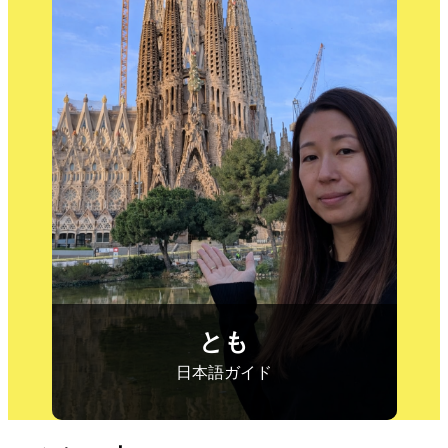
とも
大阪出身！前職は東京で、テレビや音楽
業界に携わっていました。バルセロナ在
住８年、観光ガイド・通訳などをしてい
ます。バルセロナの世界遺産、歴史、街
の情報はもちろん、レストランやショッ
プなどの情報もお任せください！
とも
日本語ガイド