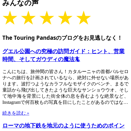
みんなの声
★ ★ ★ ★ ★
The Touring Pandasのブログをお見逃しなく！
グエル公園への究極の訪問ガイド：ヒント、営業
時間、そしてガウディの魔法🦎
こんにちは、旅仲間の皆さん！カタルーニャの首都バルセロ
ナへの旅行を計画されているなら、絶対に外せない場所があ
ります。波打つようなカラフルなモザイクのベンチ、まるで
童話から飛び出してきたような巨大なサンショウウオ、そし
て地中海を背景にした街全体の息を呑むような絶景など、
Instagramで何百枚もの写真を目にしたことがあるのではな…
続きを読む »
ローマの地下鉄を地元のように使うためのポイン