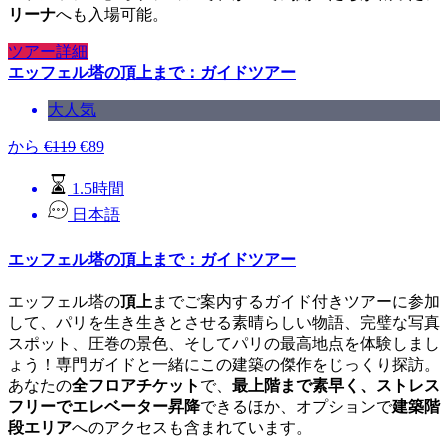
リーナ
へも入場可能。
ツアー詳細
エッフェル塔の頂上まで：ガイドツアー
大人気
から
€
119
€
89
1.5時間
日本語
エッフェル塔の頂上まで：ガイドツアー
エッフェル塔の
頂上
までご案内するガイド付きツアーに参加
して、パリを生き生きとさせる素晴らしい物語、完璧な写真
スポット、圧巻の景色、そしてパリの最高地点を体験しまし
ょう！専門ガイドと一緒にこの建築の傑作をじっくり探訪。
あなたの
全フロアチケット
で、
最上階まで素早く、ストレス
フリーでエレベーター昇降
できるほか、オプションで
建築階
段エリア
へのアクセスも含まれています。