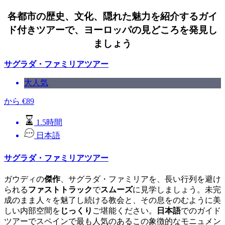
各都市の歴史、文化、隠れた魅力を紹介するガイ
ド付きツアーで、ヨーロッパの見どころを発見し
ましょう
サグラダ・ファミリアツアー
大人気
から
€
89
1.5時間
日本語
サグラダ・ファミリアツアー
ガウディの
傑作
、サグラダ・ファミリアを、長い行列を避け
られる
ファストトラック
で
スムーズ
に見学しましょう。未完
成のまま人々を魅了し続ける教会と、その息をのむように美
しい内部空間を
じっくり
ご堪能ください。
日本語
でのガイド
ツアーでスペインで最も人気のあるこの象徴的なモニュメン