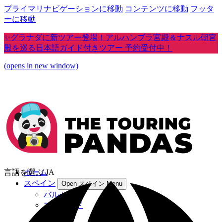
プライマリナビゲーションに移動
コンテンツに移動
フッタ
ーに移動
✨グラナダに新ツアー登場！アルハンブラ宮殿＆ナスル朝宮
殿を巡る日本語ガイド付きツアー 予約受付中！
(opens in new window)
言語を選ぶ
ホーム
JA
スペイン
Open スペイン Menu
バルセロナ
マドリード
セビリア