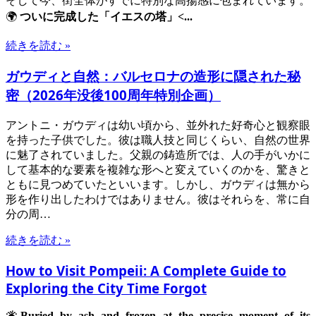
そして今、街全体がすでに特別な高揚感に包まれています。
🌍
ついに完成した「イエスの塔」<...
続きを読む »
ガウディと自然：バルセロナの造形に隠された秘
密（2026年没後100周年特別企画）
アントニ・ガウディは幼い頃から、並外れた好奇心と観察眼
を持った子供でした。彼は職人技と同じくらい、自然の世界
に魅了されていました。父親の鋳造所では、人の手がいかに
して基本的な要素を複雑な形へと変えていくのかを、驚きと
ともに見つめていたといいます。しかし、ガウディは無から
形を作り出したわけではありません。彼はそれらを、常に自
分の周…
続きを読む »
How to Visit Pompeii: A Complete Guide to
Exploring the City Time Forgot
🌋Buried by ash and frozen at the precise moment of its