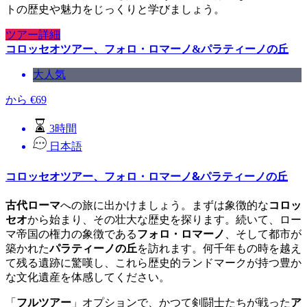
トの歴史や魅力をじっくりと学びましょう。
ツアー詳細
コロッセオツアー、フォロ・ロマーノ&パラティーノの丘
大人気
から
€
69
3時間
日本語
コロッセオツアー、フォロ・ロマーノ&パラティーノの丘
古代ローマ
への旅に出かけましょう。まずは象徴的な
コロッ
セオ
から始まり、その壮大な歴史を探ります。続いて、ロー
マ帝国の権力の象徴である
フォロ・ロマーノ
、そして都市が
築かれた
パラティーノの丘
を訪れます。何千年もの時を越え
て残る遺跡に驚嘆し、これら歴史的ランドマークが持つ豊か
な文化遺産を体感してください。
「
フルツアー
」オプションで、かつて剣闘士たちが戦った
ア