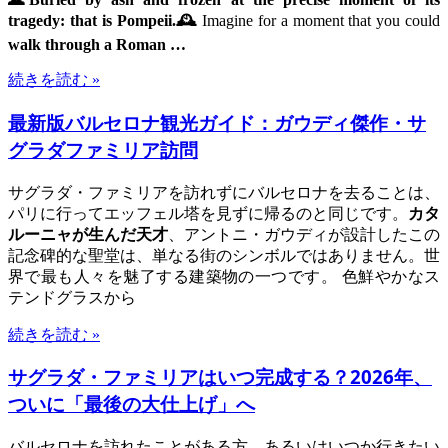
tragedy: that is Pompeii.🕰️
Imagine for a moment that you could
walk through a Roman …
続きを読む »
最新版バルセロナ観光ガイド：ガウディ傑作・サ
グラダファミリア訪問
サグラダ・ファミリアを訪れずにバルセロナを去ることは、
パリに行ってエッフェル塔を見ずに帰るのと同じです。
カタ
ルーニャが生んだ天才
、アントニ・ガウディが設計したこの
記念碑的な聖堂は、単なる街のシンボルではありません。世
界で最も人々を魅了する建築物の一つです。 色鮮やかなス
テンドグラスから
続きを読む »
サグラダ・ファミリアはいつ完成する？2026年、
ついに「最後の大仕上げ」へ
バルセロナを訪れたことがある方、あるいはいつか行きたい