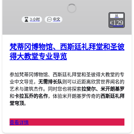
从
3 小时
中文
129
€
梵蒂冈博物馆、西斯廷礼拜堂和圣彼
得大教堂专业导览
参加梵蒂冈博物馆、西斯廷礼拜堂和圣彼得大教堂的专
业中文导览，
无需排长队
则可以近距离欣赏世界闻名的
艺术与建筑杰作。同时您也将探索
拉斐尔、米开朗基罗
和
卡拉瓦乔的名作
，体验米开朗基罗传奇的
西斯廷礼拜
堂穹顶
。
查看详情