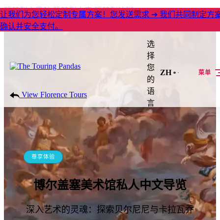
跳转到主导航
跳转到内容
跳转到注脚
让我们为您轻松定制专属方案！您发送需求 ➔ 我们共同制定方案
确认并安全支付。
选
择
您
ZH
菜单
的
语
View Florence Tours
言
尊享体验
博尔盖塞美术馆私人中文导览
深入艺术的灵魂：探索贝尔尼尼与卡拉瓦乔