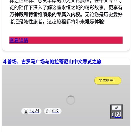
标志性地标、感受丰厚的历史文化底蕴，在中文专业导
览的陪伴下深入了解这座永恒之城的精彩故事，更享有
万神殿和特雷维喷泉的专属入内权
。无论您是历史爱好
者还是随性旅者，这趟旅程都将带来
难忘体验
！
查看详情
斗兽场、古罗马广场与帕拉蒂尼山中文导览之旅
非常抢手！
从
3 小时
中文
69
€