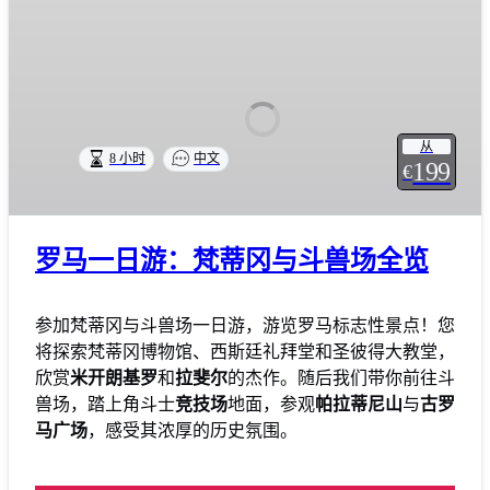
从
8 小时
中文
199
€
罗马一日游：梵蒂冈与斗兽场全览
参加梵蒂冈与斗兽场一日游，游览罗马标志性景点！您
将探索梵蒂冈博物馆、西斯廷礼拜堂和圣彼得大教堂，
欣赏
米开朗基罗
和
拉斐尔
的杰作。随后我们带你前往斗
兽场，踏上角斗士
竞技场
地面，参观
帕拉蒂尼山
与
古罗
马广场
，感受其浓厚的历史氛围。