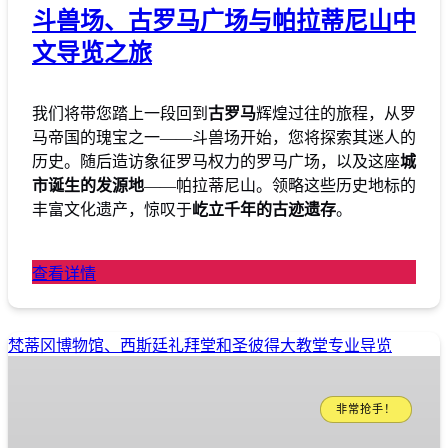
斗兽场、古罗马广场与帕拉蒂尼山中
文导览之旅
我们将带您踏上一段回到
古罗马
辉煌过往的旅程，从罗
马帝国的瑰宝之一——斗兽场开始，您将探索其迷人的
历史。随后造访象征罗马权力的罗马广场，以及这座
城
市诞生的发源地
——帕拉蒂尼山。领略这些历史地标的
丰富文化遗产，惊叹于
屹立千年的古迹遗存
。
查看详情
梵蒂冈博物馆、西斯廷礼拜堂和圣彼得大教堂专业导览
非常抢手！