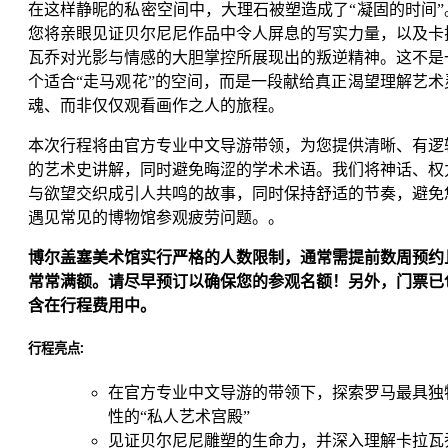
在这样静昵的私密空间中，大理石被塑造成了“凝固的时间”
您将亲眼见证贝尔尼尼作品中令人屏息的写实力量，以及卡
瓦乔对光影与情感的大胆掌控所展现出的叛逆精神。这不是
个适合“走马观花”的空间，而是一段献给真正渴望理解艺术
魂、而非仅仅观看画作之人的旅程。
本次行程将由官方专业中文导游带领，为您提供清晰、有逻
的艺术史讲解，同时避免晦涩的学术术语。我们将神话、权
与欲望交织成引人共鸣的故事，同时保持舒适的节奏，避免
遇见常见的博物馆参观疲劳问题。。
博尔盖塞美术馆实行严格的人数限制，通常需提前数周预约
常常满额。请尽早预订以确保您的参观名额！另外，门票已
含在行程费用中。
行程亮点:
在官方专业中文导游的带领下，探索罗马最具独
性的“私人艺术宫殿”
见证贝尔尼尼雕塑的生命力，并深入理解卡拉瓦