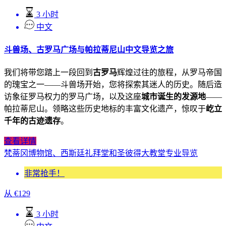
3 小时
中文
斗兽场、古罗马广场与帕拉蒂尼山中文导览之旅
我们将带您踏上一段回到
古罗马
辉煌过往的旅程，从罗马帝国
的瑰宝之一——斗兽场开始，您将探索其迷人的历史。随后造
访象征罗马权力的罗马广场，以及这座
城市诞生的发源地
——
帕拉蒂尼山。领略这些历史地标的丰富文化遗产，惊叹于
屹立
千年的古迹遗存
。
查看详情
梵蒂冈博物馆、西斯廷礼拜堂和圣彼得大教堂专业导览
非常抢手！
从
€
129
3 小时