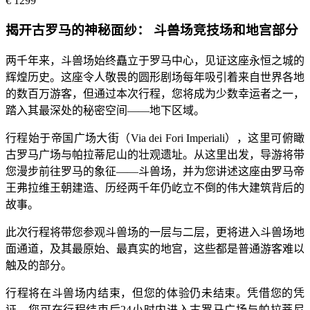
€
1299
揭开古罗马的神秘面纱： 斗兽场竞技场和地宫部分
两千年来，斗兽场始终矗立于罗马中心，见证这座永恒之城的
辉煌历史。这座令人敬畏的圆形剧场每年吸引着来自世界各地
的数百万游客，但通过本次行程，您将成为少数幸运者之一，
踏入其最深处的秘密空间——地下区域。
行程始于帝国广场大街（Via dei Fori Imperiali），这里可俯瞰
古罗马广场与帕拉蒂尼山的壮观遗址。从这里出发，导游将带
您漫步前往罗马的象征——斗兽场，并为您讲述这座由罗马帝
王弗拉维王朝建造、历经两千年仍屹立不倒的伟大建筑背后的
故事。
此次行程将带您参观斗兽场的一层与二层，更将进入斗兽场地
面通道，及其最原始、最真实的地宫，这些都是普通游客难以
触及的部分。
行程将在斗兽场内结束，但您的体验仍未结束。凭借您的凭
证，您可在行程结束后24小时内进入古罗马广场与帕拉蒂尼