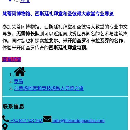
中文
梵蒂冈博物馆、西斯廷礼拜堂和圣彼得大教堂专业导览
参加梵蒂冈博物馆、西斯廷礼拜堂和圣彼得大教堂的专业中文
导览，
无需排长队
则可以近距离欣赏世界闻名的艺术与建筑杰
作。同时您也将探索
拉斐尔、米开朗基罗
和
卡拉瓦乔的名作
，
体验米开朗基罗传奇的
西斯廷礼拜堂穹顶
。
查看详情
罗马
斗兽场地宫和竞技场私人导览之旅
联系信息
+34 622 143 262
info@thetouringpandas.com