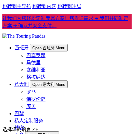
跳转到主导航
跳转到内容
跳转到注脚
让我们为您轻松定制专属方案！您发送需求 ➔ 我们共同制定
方案 ➔ 确认并安全支付。
西班牙
Open 西班牙 Menu
巴塞罗那
马德里
塞维利亚
格拉纳达
意大利
Open 意大利 Menu
罗马
佛罗伦萨
庞贝
巴黎
私人定制服务
博客
选择您的语言
ZH