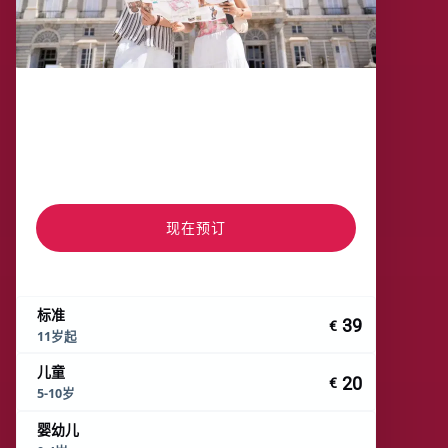
现在预订
标准
39
€
11岁起
儿童
20
€
5-10岁
婴幼儿