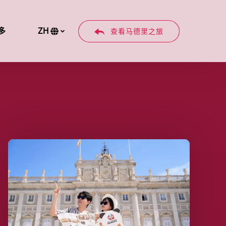
en More
多
ZH
查看马德里之旅
Menu
选
择
您
的
语
言