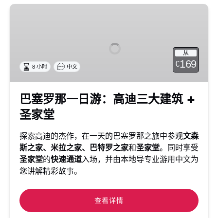
巴
塞
罗
那
从
一
169
€
8 小时
中文
日
游：
高
巴塞罗那一日游：高迪三大建筑 +
迪
圣家堂
三
大
探索高迪的杰作，在一天的巴塞罗那之旅中参观
文森
建
斯之家、米拉之家、巴特罗之家
和
圣家堂
。同时享受
筑
圣家堂
的
快速通道
入场，并由本地导专业游用中文为
+
您讲解精彩故事。
圣
家
堂
查看详情