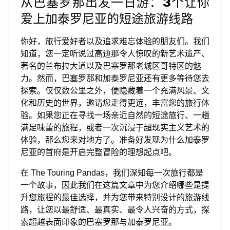
从巴塞罗那出发一日游：3个让你
爱上加泰罗尼亚的短途旅游线路
你好，旅行爱好者以及追求难忘体验的朋友们。我们
知道，您一定听说过高迪那令人惊叹的新艺术遗产、
著名的兰布拉大道以及巴塞罗那老城区哥特区的魅
力。然而，巴塞罗那和加泰罗尼亚还有更多等待您去
探索。仅仅数公里之外，便隐藏着一个充满风景、文
化和历史的世界，邀请您走得更远，丰富您的旅行体
验。如果您正在寻找一场亲近自然的短途旅行、一趟
满足味蕾的旅程，或者一次沉浸于超现实主义艺术的
体验，那么您来对地方了。准备好发现为什么加泰罗
尼亚的首府是开启完整冒险的理想起点吧。
在 The Touring Pandas，我们深知每一次旅行都是
一个故事，因此我们在这篇文章中为您介绍哪些是提
升您旅程的最佳选择，并为您带来特别设计的旅游线
路，让您以最舒适、最真实、最令人兴奋的方式，探
索超越表面印象的巴塞罗那与加泰罗尼亚。