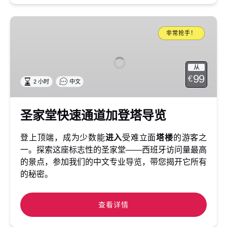
圣
家
非常抢手！
堂
快
从
速
99
€
2 小时
中文
通
道
加
圣家堂快速通道加登塔导览
登
塔
登上顶端，成为少数能
进入
受难立面
塔楼
的游客之
导
一。探索这座标志性的圣家堂——西班牙访问量最高
览
的景点，参加我们的中文专业导览，带您揭开它所有
的秘密。
查看详情