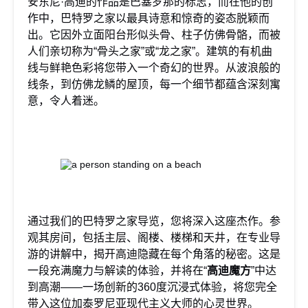
安东尼·高迪的作品是巴塞罗那的标志，而在他的创
作中，巴特罗之家以最具诗意和惊奇的姿态脱颖而
出。它因外立面阳台形似头骨、柱子仿佛骨骼，而被
人们亲切称为“骨头之家”或“龙之家”。建筑的有机曲
线与鲜艳色彩将您带入一个奇幻的世界。从波浪般的
线条，到仿佛龙鳞的屋顶，每一个细节都蕴含深刻寓
意，令人着迷。
通过我们的巴特罗之家导览，您将深入这座杰作。参
观其房间，包括主层、阁楼、楼梯和天井，在专业导
游的讲解中，揭开高迪隐藏在每个角落的秘密。这是
一段充满魔力与解读的体验，并将在“
高迪魔方
”中达
到高潮——一场创新的360度沉浸式体验，将您完全
带入这位加泰罗尼亚现代主义大师的心灵世界。