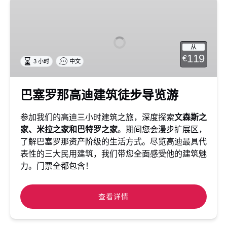
巴
塞
罗
那
从
高
119
€
3 小时
中文
迪
建
筑
巴塞罗那高迪建筑徒步导览游
徒
步
参加我们的高迪三小时建筑之旅，深度探索
文森斯之
导
家、米拉之家和巴特罗之家
。期间您会漫步扩展区，
览
了解巴塞罗那资产阶级的生活方式。尽览高迪最具代
游
表性的三大民用建筑，我们带您全面感受他的建筑魅
力。门票全都包含！
查看详情